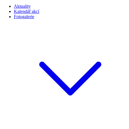
14
Čarodějnice 2016
Zobrazit galerii