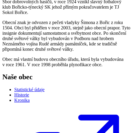
Sbor dobrovolných hasičů, v roce 1924 vznikl slavný fotbalový
klub Bořicko-týnecký SK jehož přímým pokračovatelem je TJ
Sokol Bořice.
Obecní znak je odvozen z pečeti vladyky Šimona z Bořic z roku
1504. Obci byl přidělen v roce 2003, stejně jako obecní prapor. Tyto
insignie dokumentují samostatnost a svébytnost obce. Po skončení
druhé světové války byl vybudován v Podboru nad hrobem
Neznámého vojína Rudé armády památníček, kde se tradičně
připomíná konec druhé světové války.
Obec má vlastní budovu obecního úřadu, která byla vybudována
v roce 1961. V roce 1998 proběhla plynofikace obce.
Naše obec
Statistické údaje
Historie
Kronika