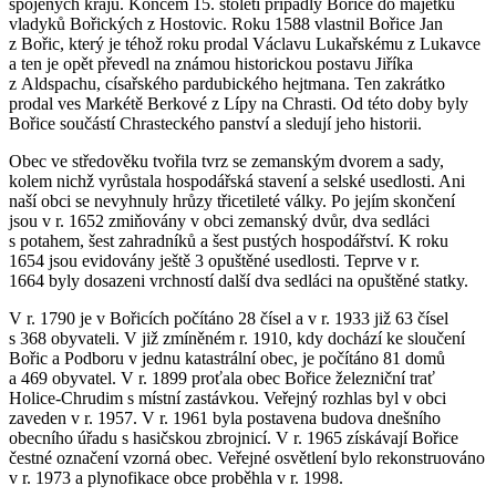
spojených krajů. Koncem 15. století připadly Bořice do majetku
vladyků Bořických z Hostovic. Roku 1588 vlastnil Bořice Jan
z Bořic, který je téhož roku prodal Václavu Lukařskému z Lukavce
a ten je opět převedl na známou historickou postavu Jiříka
z Aldspachu, císařského pardubického hejtmana. Ten zakrátko
prodal ves Markétě Berkové z Lípy na Chrasti. Od této doby byly
Bořice součástí Chrasteckého panství a sledují jeho historii.
Obec ve středověku tvořila tvrz se zemanským dvorem a sady,
kolem nichž vyrůstala hospodářská stavení a selské usedlosti. Ani
naší obci se nevyhnuly hrůzy třicetileté války. Po jejím skončení
jsou v r. 1652 zmiňovány v obci zemanský dvůr, dva sedláci
s potahem, šest zahradníků a šest pustých hospodářství. K roku
1654 jsou evidovány ještě 3 opuštěné usedlosti. Teprve v r.
1664 byly dosazeni vrchností další dva sedláci na opuštěné statky.
V r. 1790 je v Bořicích počítáno 28 čísel a v r. 1933 již 63 čísel
s 368 obyvateli. V již zmíněném r. 1910, kdy dochází ke sloučení
Bořic a Podboru v jednu katastrální obec, je počítáno 81 domů
a 469 obyvatel. V r. 1899 proťala obec Bořice železniční trať
Holice-Chrudim s místní zastávkou. Veřejný rozhlas byl v obci
zaveden v r. 1957. V r. 1961 byla postavena budova dnešního
obecního úřadu s hasičskou zbrojnicí. V r. 1965 získávají Bořice
čestné označení vzorná obec. Veřejné osvětlení bylo rekonstruováno
v r. 1973 a plynofikace obce proběhla v r. 1998.