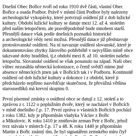
Dnešní Obec Bořice tvoří od roku 1910 dvě části, vlastní Obec
Bořice a osada Podbor. Právě v místní části Podbor byly nalezeny
archeologické vykopávky, které potvrzují osídlení již z dob lužické
kultury. Období lužické kultury se datuje mezi 12. až 4. stoletím
před naším letopočtem, ale pravděpodobně bude mnohem starší.
Přesnější datace však podle dnešních poznatků historické
a archeologické vědy není možná. Přesnější datace již představuje
protoslovanské osídlení. Na ní navazuje osídlení slovanské, které je
dokumentováno zbytky žárového pohřebiště v nejvyšším místě obce
takzvané doby hradištní, tj.z období mezi 8. až 10. stoletím našeho
letopočtu. Slovanské osídlení se však posunulo na západ. Naši obec
vůbec nezasáhla německá kolonizace, o čemž svědčí mimo jiné
absence německých jmen jak v Bořicích tak i v Podboru. Kontinuitě
osídlení od dob lužické kultury a dokonce i z období, které ji
předcházelo nepřímo nasvědčuje skutečnost, že převážná většina
starousedlíků má krevní skupinu 0.
První písemné zmínky o osídlení obce se datují z 12. století a to
zprávou z r. 1122 o poplužním dvoře, který se nacházel v Bořicích
v místě dnešního č.p. 17. První zpráva o vlastních Bořicích pochází
z roku 1382, kdy je připomínán vladyka Václav z Bořic
a Mikulovic. K roku 1410 je zmiňován zeman Petr z Bořic, jehož
tvrz stávala v místech č.p. 17 a 48. K roku 1440 je připomínán
Martin z Bořic známý tím, že byl signatářem zemského míru čtyř