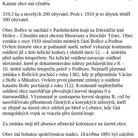
Katastr obce má výměru
319,3 ha a necelých 200 obyvatel. Proti r. 1910 je to úbytek téměř
300 obyvatel.
Obec Bořice se nachází v Pardubickém kraji na železniční trati
Holice – Chrudim mezi obcemi Moravany a Hrochův Týnec. Obec
vznikla v roce 1910 sloučením místních částí Bořice a Podbor.
Ovšem historie obce je podstatně starší, neboť vykazuje kontinuitu
osídlení již z dob lužické kultury ( období mezi 12. – 4. stoletím
před naším letopočtem. Na lužické osídlení navazuje osídlení
slovanské, které je dokumentováno nálezy pocházejícími z 8. –
10. století našeho letopočtu právě v Podboru. Nejstarší písemná
zmínka o Bořicích pochází z roku 1382, kdy je připomínán Václav
z Bořic a Mikulovi. Ovšem první písemné zmínky o osídlení
katastru Bořic pocházejí z roku 1122. Kontinuitě nepřetržitého
osídlení obce nasvědčuje převažující krevní skupina 0 u
starousedlíků. Výzmamně je zastoupena krevní skupina B, což by
nasvědčovalo přítomnosti čínských a korejských inženýrů, kteří
se zřejmě na území obce zdrželi po bitvě u Lehnice, kdy část
mongolských vojsk se vracela přes území kraje.
Za zmínku stojí též absence německé kolonizace na území obce.
Obec má bohatou společenskou tradici. 18.května 1891 byl založen