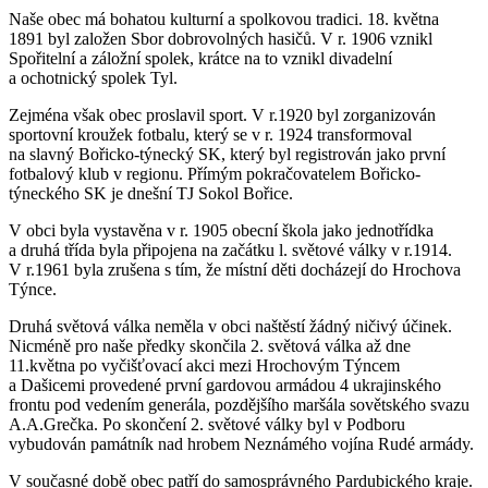
Naše obec má bohatou kulturní a spolkovou tradici. 18. května
1891 byl založen Sbor dobrovolných hasičů. V r. 1906 vznikl
Spořitelní a záložní spolek, krátce na to vznikl divadelní
a ochotnický spolek Tyl.
Zejména však obec proslavil sport. V r.1920 byl zorganizován
sportovní kroužek fotbalu, který se v r. 1924 transformoval
na slavný Bořicko-týnecký SK, který byl registrován jako první
fotbalový klub v regionu. Přímým pokračovatelem Bořicko-
týneckého SK je dnešní TJ Sokol Bořice.
V obci byla vystavěna v r. 1905 obecní škola jako jednotřídka
a druhá třída byla připojena na začátku l. světové války v r.1914.
V r.1961 byla zrušena s tím, že místní děti docházejí do Hrochova
Týnce.
Druhá světová válka neměla v obci naštěstí žádný ničivý účinek.
Nicméně pro naše předky skončila 2. světová válka až dne
11.května po vyčišťovací akci mezi Hrochovým Týncem
a Dašicemi provedené první gardovou armádou 4 ukrajinského
frontu pod vedením generála, pozdějšího maršála sovětského svazu
A.A.Grečka. Po skončení 2. světové války byl v Podboru
vybudován památník nad hrobem Neznámého vojína Rudé armády.
V současné době obec patří do samosprávného Pardubického kraje.