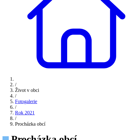
/
Život v obci
/
Fotogalerie
/
Rok 2021
/
Procházka obcí
Procházka obcí