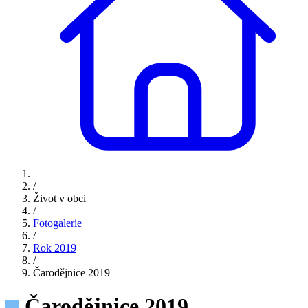
/
Život v obci
/
Fotogalerie
/
Rok 2019
/
Čarodějnice 2019
Čarodějnice 2019