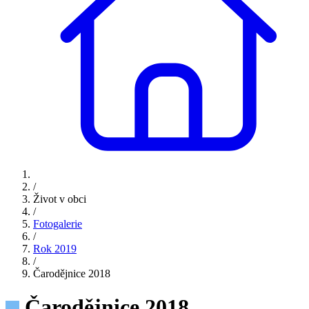
/
Život v obci
/
Fotogalerie
/
Rok 2019
/
Čarodějnice 2018
Čarodějnice 2018